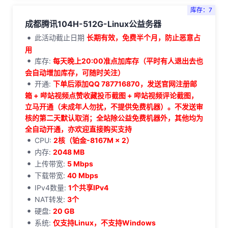
库存：7
成都腾讯104H-512G-Linux公益务器
此活动截止日期
长期有效，免费半个月，防止恶意占
用
库存:
每天晚上20:00准点加库存（平时有人退出去也
会自动增加库存，可随时关注）
开通:
下单后添加QQ 787716870，发送官网注册邮
箱 + 哔站视频点赞收藏投币截图 + 哔站视频评论截图，
立马开通（未成年人勿扰，不提供免费机器）。不发送审
核的第二天默认取消；全站除公益免费机器外，其他均为
全自动开通，亦欢迎直接购买支持
CPU:
2核（铂金-8167M × 2）
内存:
2048 MB
上传带宽:
5 Mbps
下载带宽:
40 Mbps
IPv4数量:
1个共享IPv4
NAT转发:
3个
硬盘:
20 GB
系统:
仅支持Linux，不支持Windows