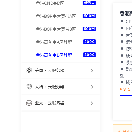
香港CN2◆D区
硬盘大
香港高
香港BGP◆大宽带A区
500M
C
内
香港BGP◆大宽带B区
500M
带
流
香港高防◆A区秒解
200G
防御
香港高防◆B区秒解
300G
硬盘
系统
路
美国 ‣ 云服务器
洗
域
大陆 ‣ 云服务器
¥ 315
亚太 ‣ 云服务器
全球 ‣ 跨境电商云