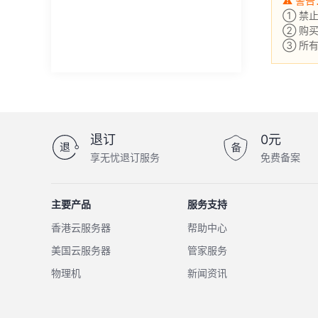
⚠ 警告
大陆 ∗ 物理机
① 禁
② 购
③ 所
全球 ∗ 物理机
游戏云 ∗ 挂机宝
域名注册
退订
0元
享无忧退订服务
免费备案
虚拟主机
主要产品
服务支持
香港云服务器
帮助中心
美国云服务器
管家服务
物理机
新闻资讯