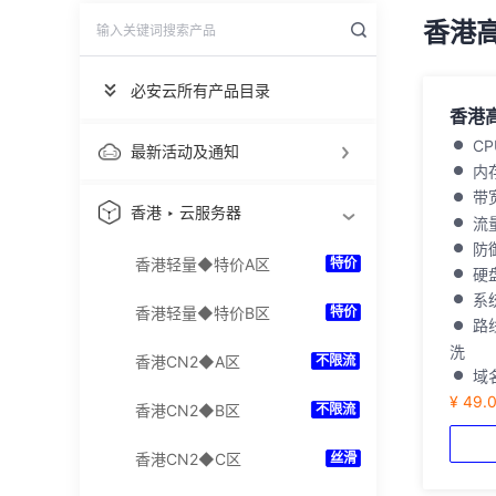
香港
必安云所有产品目录
香港高
C
最新活动及通知
内
带
香港 ‣ 云服务器
流
防御
香港轻量◆特价A区
特价
硬盘
系统
香港轻量◆特价B区
特价
路
洗
香港CN2◆A区
不限流
域
¥ 49.
香港CN2◆B区
不限流
香港CN2◆C区
丝滑