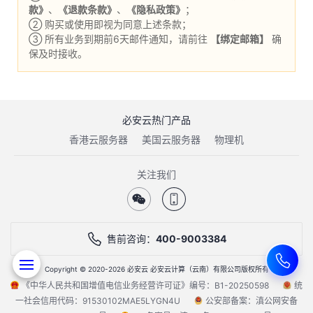
款》
、
《退款条款》
、
《隐私政策》
；
② 购买或使用即视为同意上述条款；
③ 所有业务到期前6天邮件通知，请前往
【绑定邮箱】
确
保及时接收。
必安云热门产品
香港云服务器
美国云服务器
物理机
关注我们
售前咨询：
400-9003384
Copyright © 2020-2026 必安云 必安云计算（云南）有限公司版权所有
《中华人民共和国增值电信业务经营许可证》编号：B1-20250598
统
一社会信用代码：91530102MAE5LYGN4U
公安部备案：滇公网安备