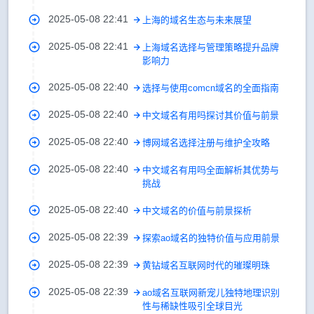
2025-05-08 22:41
上海的域名生态与未来展望
2025-05-08 22:41
上海域名选择与管理策略提升品牌
影响力
2025-05-08 22:40
选择与使用comcn域名的全面指南
2025-05-08 22:40
中文域名有用吗探讨其价值与前景
2025-05-08 22:40
博网域名选择注册与维护全攻略
2025-05-08 22:40
中文域名有用吗全面解析其优势与
挑战
2025-05-08 22:40
中文域名的价值与前景探析
2025-05-08 22:39
探索ao域名的独特价值与应用前景
2025-05-08 22:39
黄钻域名互联网时代的璀璨明珠
2025-05-08 22:39
ao域名互联网新宠儿独特地理识别
性与稀缺性吸引全球目光