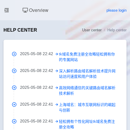
Overview
please login
HELP CENTER
User center
Help center
2025-05-08 22:42
tk域名免费注册全攻略轻松拥有你
的专属网站
2025-05-08 22:42
深入解析路由域名解析技术提升网
站访问速度和用户体验
2025-05-08 22:42
高效网络通信的关键路由域名解析
技术解析
2025-05-08 22:41
上海域名：城市互联网标识的崛起
与创新
2025-05-08 22:41
轻松拥有个性化网址tk域名免费注
册全攻略