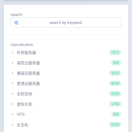
search
classification
外贸服务器
7071
高防云服务器
552
美国云服务器
1010
香港云服务器
4034
主机空间
1234
虚拟主机
1768
VPS
891
云主机
5318