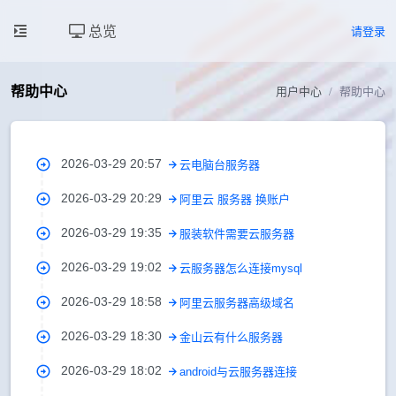
总览
请登录
帮助中心
用户中心
帮助中心
2026-03-29 20:57
云电脑台服务器
2026-03-29 20:29
阿里云 服务器 换账户
2026-03-29 19:35
服装软件需要云服务器
2026-03-29 19:02
云服务器怎么连接mysql
2026-03-29 18:58
阿里云服务器高级域名
2026-03-29 18:30
金山云有什么服务器
2026-03-29 18:02
android与云服务器连接