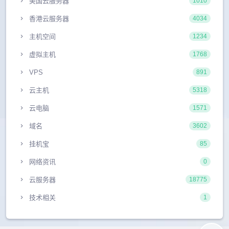
美国云服务器
1010
香港云服务器
4034
主机空间
1234
虚拟主机
1768
VPS
891
云主机
5318
云电脑
1571
域名
3602
挂机宝
85
网络资讯
0
云服务器
18775
技术相关
1