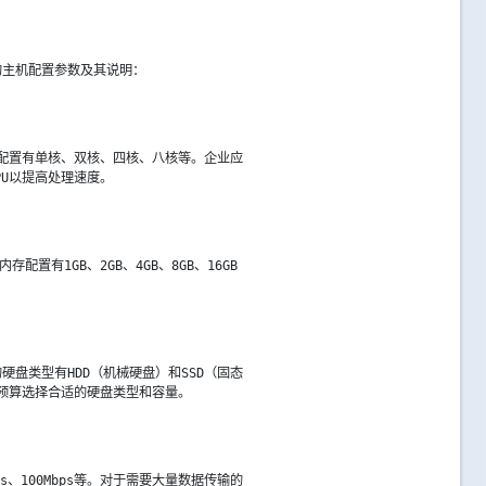
的主机配置参数及其说明：
U配置有单核、双核、四核、八核等。企业应
PU以提高处理速度。
有1GB、2GB、4GB、8GB、16GB
盘类型有HDD（机械硬盘）和SSD（固态
和预算选择合适的硬盘类型和容量。
s、100Mbps等。对于需要大量数据传输的