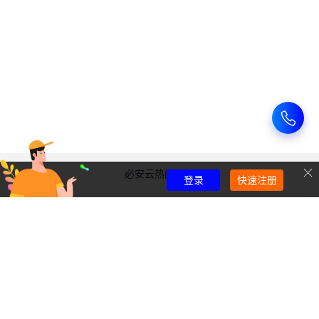
云
讯
服
务
技
器
术
相
关
必安云热门产品
登录
快速注册
关注我们
售前咨询：
400-9003384
Copyright © 2020-2026 必安云 必安云计算（云南）有限公司版权所有