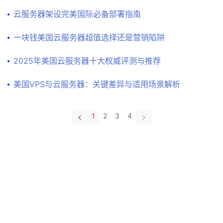
服
机
云服务器架设完美国际必备部署指南
务
空
虚
器
间
一块钱美国云服务器超值选择还是营销陷阱
拟
主
V
2025年美国云服务器十大权威评测与推荐
机
P
S
云
美国VPS与云服务器：关键差异与适用场景解析
主
机
云
1
2
3
4
电
脑
域
名
挂
机
宝
网
络
资