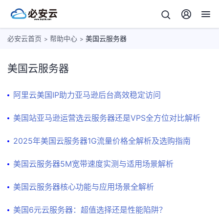
必安云首页
帮助中心
美国云服务器
>
>
美国云服务器
阿里云美国IP助力亚马逊后台高效稳定访问
外
贸
美国站亚马逊运营选云服务器还是VPS全方位对比解析
服
高
务
2025年美国云服务器1G流量价格全解析及选购指南
防
器
云
美
美国云服务器5M宽带速度实测与适用场景解析
服
国
务
云
美国云服务器核心功能与应用场景全解析
香
器
服
港
务
美国6元云服务器：超值选择还是性能陷阱？
云
主
器