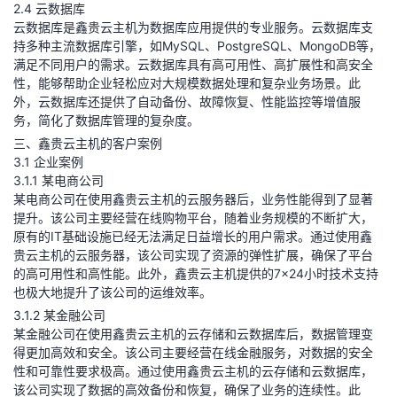
2.4 云数据库
云数据库是鑫贵云主机为数据库应用提供的专业服务。云数据库支
持多种主流数据库引擎，如MySQL、PostgreSQL、MongoDB等，
满足不同用户的需求。云数据库具有高可用性、高扩展性和高安全
性，能够帮助企业轻松应对大规模数据处理和复杂业务场景。此
外，云数据库还提供了自动备份、故障恢复、性能监控等增值服
务，简化了数据库管理的复杂度。
三、鑫贵云主机的客户案例
3.1 企业案例
3.1.1 某电商公司
某电商公司在使用鑫贵云主机的云服务器后，业务性能得到了显著
提升。该公司主要经营在线购物平台，随着业务规模的不断扩大，
原有的IT基础设施已经无法满足日益增长的用户需求。通过使用鑫
贵云主机的云服务器，该公司实现了资源的弹性扩展，确保了平台
的高可用性和高性能。此外，鑫贵云主机提供的7×24小时技术支持
也极大地提升了该公司的运维效率。
3.1.2 某金融公司
某金融公司在使用鑫贵云主机的云存储和云数据库后，数据管理变
得更加高效和安全。该公司主要经营在线金融服务，对数据的安全
性和可靠性要求极高。通过使用鑫贵云主机的云存储和云数据库，
该公司实现了数据的高效备份和恢复，确保了业务的连续性。此