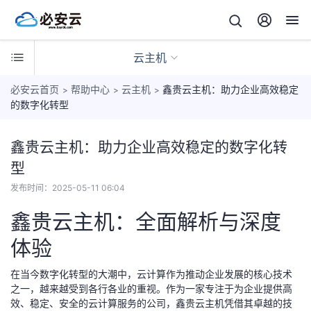
云主机
必安云首页
帮助中心
云主机
鑫贵云主机：助力企业高效稳定
>
>
>
的数字化转型
鑫贵云主机：助力企业高效稳定的数字化转
外
贸
型
服
高
发布时间：
2025-05-11 06:04
务
防
器
鑫贵云主机：全面解析与深度
云
美
服
体验
国
务
云
香
器
在当今数字化转型的大潮中，云计算作为推动企业发展的核心技术
服
港
之一，越来越受到各行各业的重视。作为一家专注于为企业提供高
务
云
效、稳定、安全的云计算服务的公司，鑫贵云主机凭借其卓越的技
主
器