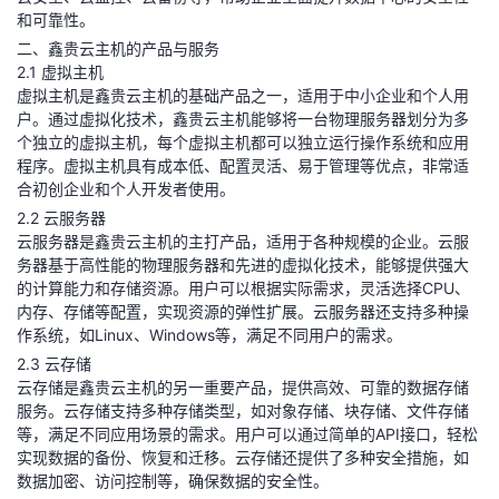
云
和可靠性。
讯
服
二、鑫贵云主机的产品与服务
务
2.1 虚拟主机
技
器
虚拟主机是鑫贵云主机的基础产品之一，适用于中小企业和个人用
术
户。通过虚拟化技术，鑫贵云主机能够将一台物理服务器划分为多
相
个独立的虚拟主机，每个虚拟主机都可以独立运行操作系统和应用
关
程序。虚拟主机具有成本低、配置灵活、易于管理等优点，非常适
合初创企业和个人开发者使用。
2.2 云服务器
云服务器是鑫贵云主机的主打产品，适用于各种规模的企业。云服
务器基于高性能的物理服务器和先进的虚拟化技术，能够提供强大
的计算能力和存储资源。用户可以根据实际需求，灵活选择CPU、
内存、存储等配置，实现资源的弹性扩展。云服务器还支持多种操
作系统，如Linux、Windows等，满足不同用户的需求。
2.3 云存储
云存储是鑫贵云主机的另一重要产品，提供高效、可靠的数据存储
服务。云存储支持多种存储类型，如对象存储、块存储、文件存储
等，满足不同应用场景的需求。用户可以通过简单的API接口，轻松
实现数据的备份、恢复和迁移。云存储还提供了多种安全措施，如
数据加密、访问控制等，确保数据的安全性。