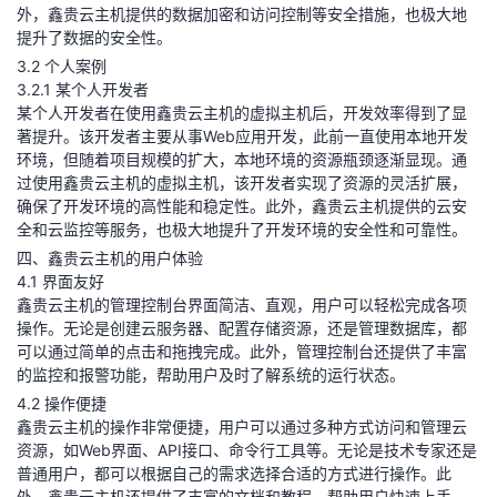
外，鑫贵云主机提供的数据加密和访问控制等安全措施，也极大地
提升了数据的安全性。
3.2 个人案例
3.2.1 某个人开发者
某个人开发者在使用鑫贵云主机的虚拟主机后，开发效率得到了显
著提升。该开发者主要从事Web应用开发，此前一直使用本地开发
环境，但随着项目规模的扩大，本地环境的资源瓶颈逐渐显现。通
过使用鑫贵云主机的虚拟主机，该开发者实现了资源的灵活扩展，
确保了开发环境的高性能和稳定性。此外，鑫贵云主机提供的云安
全和云监控等服务，也极大地提升了开发环境的安全性和可靠性。
四、鑫贵云主机的用户体验
4.1 界面友好
鑫贵云主机的管理控制台界面简洁、直观，用户可以轻松完成各项
操作。无论是创建云服务器、配置存储资源，还是管理数据库，都
可以通过简单的点击和拖拽完成。此外，管理控制台还提供了丰富
的监控和报警功能，帮助用户及时了解系统的运行状态。
4.2 操作便捷
鑫贵云主机的操作非常便捷，用户可以通过多种方式访问和管理云
资源，如Web界面、API接口、命令行工具等。无论是技术专家还是
普通用户，都可以根据自己的需求选择合适的方式进行操作。此
外，鑫贵云主机还提供了丰富的文档和教程，帮助用户快速上手。