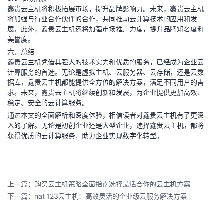
鑫贵云主机将积极拓展市场，提升品牌影响力。未来，鑫贵云主机
将加强与行业合作伙伴的合作，共同推动云计算技术的应用和发
展。此外，鑫贵云主机还将加强市场推广力度，提升品牌知名度和
美誉度。
六、总结
鑫贵云主机凭借其强大的技术实力和优质的服务，已经成为企业云
计算服务的首选。无论是虚拟主机、云服务器、云存储，还是云数
据库，鑫贵云主机都能提供全方位的解决方案，满足不同用户的需
求。未来，鑫贵云主机将继续创新和发展，为企业提供更加高效、
稳定、安全的云计算服务。
通过本文的全面解析和深度体验，相信读者对鑫贵云主机有了更深
入的了解。无论是初创企业还是大型企业，选择鑫贵云主机，都将
获得优质的云计算服务，助力企业实现数字化转型。
上一篇：购买云主机策略全面指南选择最适合你的云主机方案
下一篇：nat 123云主机：高效灵活的企业级云服务解决方案