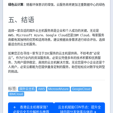
绿色云计算
：随着环保意识的增强，云服务商将更加注重数据中心的绿色环保
五、结语
选择一家合适的国外云主机服务商是企业和个人成功的关键。无论是
AWS、Microsoft Azure、Google Cloud还是IBM Cloud，每家服务
商都有其独特的优势和适用场景。建议根据自身需求进行综合评估，选择
最适合的云主机服务。
如果您正在寻找一家专注于IDC服务的云主机提供商，不妨考虑“必安
云”。作为行业内的资深服务商，必安云凭借多年的技术积累和优质服
务，为用户提供稳定、高效的云主机解决方案。无论您是中小企业还是个
人用户，必安云都能为您提供量身定制的服务，助您轻松应对数字化转型
的挑战。
标签:
国外云主机
AWS
MicrosoftAzure
GoogleCloud
IBMCloud
香港云主机哪家强？
云主机赋能CDN节点：提升全
必安云全方位解析与推荐
球内容分发效率与体验