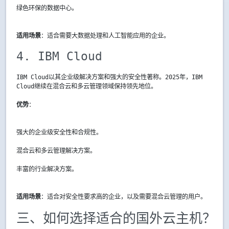
绿色环保的数据中心。
适用场景
：适合需要大数据处理和人工智能应用的企业。
4. IBM Cloud
IBM Cloud以其企业级解决方案和强大的安全性著称。2025年，IBM
Cloud继续在混合云和多云管理领域保持领先地位。
优势
：
强大的企业级安全性和合规性。
混合云和多云管理解决方案。
丰富的行业解决方案。
适用场景
：适合对安全性要求高的企业，以及需要混合云管理的用户。
三、如何选择适合的国外云主机？