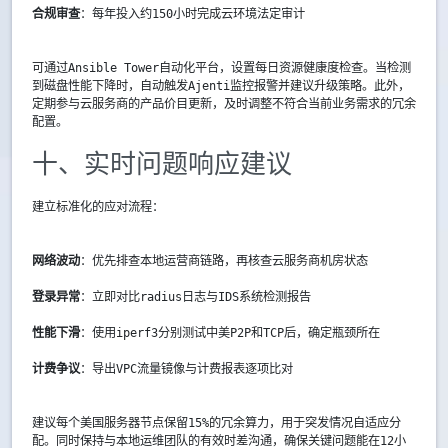
合规审查
：每年投入约150小时完成云环境法定审计  
可通过Ansible Tower自动化平台，设置每日资源健康度检查。当检测
到磁盘性能下降时，自动触发Ajenti监控报警并建议升级策略。此外，
定期参与云服务商的产品价目更新，及时调整不符合当前业务需求的冗余
配置。
十、实时问题响应建议
建立标准化的应对流程：
网络波动
：优先排查本地运营商链路，再核查云服务商机房状态  
登录异常
：立即对比radius日志与IDS系统检测报告  
性能下滑
：使用iperf3分别测试中美P2P和TCP后，确定瓶颈所在  
计费争议
：导出VPC流量镜像与计费报表逐项比对  
建议每个美国服务器节点保留15%的冗余算力，用于突发情况自适应分
配。同时保持与本地运维团队的有效时差沟通，确保关键问题能在12小