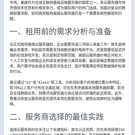
市场。美国作为全球互联网基础设施最完善的国家之一，其云服务器市场
凭借技术优势和价格竞争力，成为国际用户的热门选择。但面对复杂的跨
国部署流程，如何高效租用美国云服务器仍是一个需要系统性解答的问
题。
一、租用前的需求分析与准备
在正式租用美国云服务器前，企业需要完成三项核心准备工作：首先是明
确业务需求，例如是否需要支持高额流量的电商平台，还是需要低延迟环
境的在线游戏开发；其次是制定预算范围，美国云服务器价格区间较大，
个人工作室与跨国企业的成本承受能力差异显著；最后是确定数据合规要
求，用户需评估自身业务是否涉及支付、医疗等需满足特定数据保护标准
的行业。
建议通过"G2"或"Alexa"等工具，分析目标客户的地理位置分布特征。
若70%以上用户分布在北美区域，可优先考虑美国本地服务器部署；若涉
及全球跨国业务，则需评估服务器与各区域访问终端的延迟表现。此外，
需重点核查云服务商是否提供本地化客服支持，避免出现跨时区沟通障
碍。
二、服务商选择的最佳实践
选择云服务商时应关注以下关键指标：首先认证资质，优先考虑获得ISO