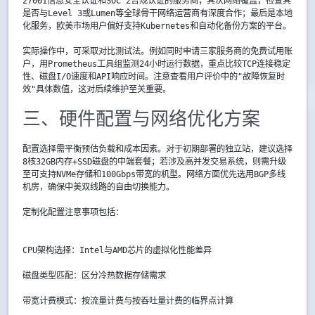
27001信息安全认证和SOC 2合规认证的服务商；其次网络覆盖，检查其
是否与Level 3或Lumen等全球骨干网络运营商有深度合作；最后是本地
化服务，欧美市场用户偏好支持Kubernetes和自动化备份方案的平台。
实际操作中，可采取对比测试法。例如同时申请三家服务商的免费试用账
户，用Prometheus工具组监测24小时运行数据，重点比较TCP连接稳定
性、磁盘I/O速度和API响应时间。注意查看用户评价中的"故障恢复时
效"具体数值，这对后续维护至关重要。
三、硬件配置与网络优化方案
配置选择需平衡预估负载和成本因素。对于初期部署的独立站，建议选择
8核32GB内存+SSD磁盘的中端套餐；若涉及高并发交易系统，则需升级
至可支持NVMe存储和100Gbps带宽的机型。网络方面优先选用BGP多线
机房，确保中美双线路的自由切换能力。
定制化配置注意事项包括：
CPU架构选择：Intel与AMD芯片的虚拟化性能差异
磁盘类型匹配：区分冷热数据存储需求
带宽计费模式：按流量计费与按吞吐量计费的临界点计算