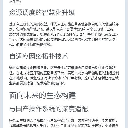
云平台。
资源调度的智慧化升级
基于自主研发的预测模型，曙光云主机能在业务低谷期自动关闭低温服务
器，实现能耗降低34%。某大型电商平台夏季CPU利用率长期低于15%，
经智慧调度优化后，机房的PUE值从1.5降至1.27，每年节省电费支出超
千万。这种动态调节能力通过物联网实时监测与机器学习模型的持续迭
代，形成了独特的节能优势。
自适应网络拓扑技术
通过构建虚拟化网络拓扑，曙光云主机可根据应用特征自动优化传输路
径。在北方地区搭建的直播业务平台，实现由北京向新疆地区的延迟控制
在85毫秒内，大幅优于行业平均水平的130毫秒。这项技术创新让跨区域
业务部署的政治与技术难题迎刃而解。
面向未来的生态构建
与国产操作系统的深度适配
曙光云主机涵盖全系国产芯片架构支持方案，为客户打造基于华为鲲鹏、
飞腾ARMv9的私有云集群。这种国产化适配不仅要求硬件兼容，更通过系