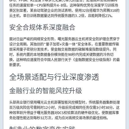
GPU、FPGA、AI加速卡等多元化算力单元的整合，处理高并发视频编码
任务的速度较单一CPU架构提升4-8倍。这种架构优势在深度学习训练场
景区别显著，某自动驾驶企业的测试表明，使用32台搭载华为昇腾310的
云主机，单日训练数据量达到传统服务器的3.2倍，且能耗降低21%。
安全合规体系深度融合
面对日益严峻的网络安全形势，曙光服务器云主机将安全防护理念贯穿于
设计全周期。其独创的"量子加密+灾备一体"安全体系，在重要数据传输
层采用量子密钥分发技术，使金融交易数据的破解难度指数级提升。同
时，系统内置的本地数据备份模块能在90秒内完成关键数据的冷热切
换，这种响应速度符合中国人民银行关于《金融数据安全分级指南》的最
新要求。
全场景适配与行业深度渗透
金融行业的智能风控升级
头部商业银行使用曙光云主机部署智能风控模型时，传统服务器集群处理
百万级风险信号需耗时12小时，升级后完成相同任务仅需3小时30分。这
种效率跃升得益于曙光服务器对DCS校验算法的硬件级优化，使数据库事
务处理性能达到每秒32万次，成为应对高频交易场景的最佳拍档。