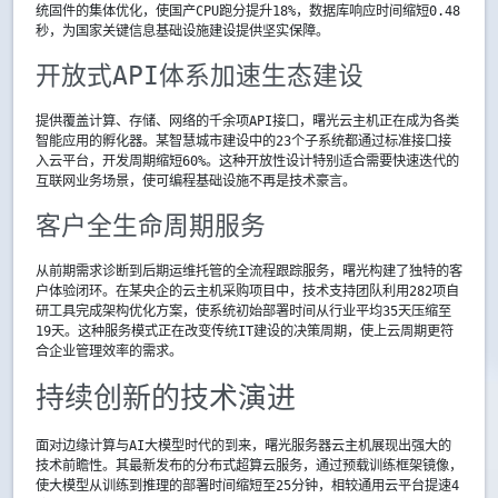
统固件的集体优化，使国产CPU跑分提升18%，数据库响应时间缩短0.48
秒，为国家关键信息基础设施建设提供坚实保障。
开放式API体系加速生态建设
提供覆盖计算、存储、网络的千余项API接口，曙光云主机正在成为各类
智能应用的孵化器。某智慧城市建设中的23个子系统都通过标准接口接
入云平台，开发周期缩短60%。这种开放性设计特别适合需要快速迭代的
互联网业务场景，使可编程基础设施不再是技术豪言。
客户全生命周期服务
从前期需求诊断到后期运维托管的全流程跟踪服务，曙光构建了独特的客
户体验闭环。在某央企的云主机采购项目中，技术支持团队利用282项自
研工具完成架构优化方案，使系统初始部署时间从行业平均35天压缩至
19天。这种服务模式正在改变传统IT建设的决策周期，使上云周期更符
合企业管理效率的需求。
持续创新的技术演进
面对边缘计算与AI大模型时代的到来，曙光服务器云主机展现出强大的
技术前瞻性。其最新发布的分布式超算云服务，通过预载训练框架镜像，
使大模型从训练到推理的部署时间缩短至25分钟，相较通用云平台提速4