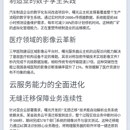
制造业的数字孪生实践
汽车制造企业的数字化车间改造项目中，曙光云主机支撑着覆盖整个生产
流程的数字孪生系统。通过实时同步2000+传感器数据，系统能提前48
小时预测设备维护需求，每年可减少30%的非计划停机时间。这种跨厂矿
的虚拟化管理能力，正在重塑传统制造业的运维模式。
医疗领域的影像云革新
三甲医院建设区域影像云平台时，曙光服务器云主机的远程访问能力解决
了基层医疗机构设备不足的难题。其非对称加密传输技术实现影像文件7
秒内完成千兆级数据加载，相较传统专线传输提速17倍。这种突破性性
能让我国县域医院的影像诊断准确率提升了15%，有效缓解了医疗资源分
布不均衡的痛点。
云服务能力的全面进化
无缝迁移保障业务连续性
针对混合云部署需求，曙光开发的"无感迁移"技术能自动解析业务系统
依赖关系。某省政务云平滑迁移案例显示，整个过程实现业务中断时间小
于300秒，期间完成578个部门系统的镜像对齐与容灾测试。这种迁移能
力通过AI算法识别核心业务路径，将物理服务器的软件环境一键还原到