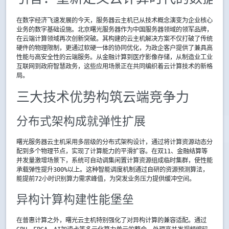
在数字经济飞速发展的今天，服务器云主机已从技术概念演变为企业核心
业务的数字基础设施。北京曙光服务器作为中国服务器领域的领军品牌，
在云端计算领域再次创新突破。其构建的云主机解决方案不仅打破了传统
硬件的物理限制，更通过软硬一体的协同优化，为政企客户提供了兼具高
性能与高安全性的云端服务。从金融计算到医疗影像存储，从制造业工业
互联网到政府智慧政务，这些应用场景正在共同编织着云计算技术的新格
局。
三大技术优势构筑云端竞争力
分布式架构成就弹性扩展
曙光服务器云主机采用多层级的分布式架构设计，通过将计算资源动态分
配到多个物理节点，实现了计算能力的平滑扩容。在双11、金融结算等
并发量激增场景下，系统可自动调集闲置计算资源组成临时集群，使性能
承载弹性提升300%以上。这种智能调度机制通过自研的资源预测算法，
能提前72小时识别算力需求峰值，为突发业务压力提供缓冲空间。
异构计算构建性能堡垒
在普惠计算之外，曙光云主机特别强化了对异构计算的兼容适配。通过