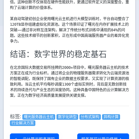
倍。这种创新不仅体现在硬件性能跃升，更通过软件定义的深度整合，重
构了云端计算的价值体系。
某自动驾驶初创企业使用曙光云主机进行大模型训练时，平台自动整合了
120TB显存组建虚拟化资源池。这个场景印证了曙光在内存扩展技术上的
突破——通过非对称互连架构，解决了传统分布式训练中涌现的84%的问
题。这些技术细节的创新累积，正在形成中国高端服务器产业的差异化竞
争力。
结语：数字世界的稳定基石
在北京国际大数据交易所挂牌的2000+项目中，曙光服务器云主机的技术
方案正在成为行业标杆。通过将企业的物理服务器需求转化为云端资源池
的智能调配，既保持了国有企业的数据主权要求，又实现了计算资源的极
致利用。当云主机平均每秒调度1300个虚拟实例时，背后是无数创新技
术的持续迭代与产业生态的深度协同。这种具备中国特色的云计算解决方
案，正在为数字经济高质量发展提供关键支撑。
标签:
曙光服务器云主机
数字化转型
分布式架构
异构计算
行业解决方案