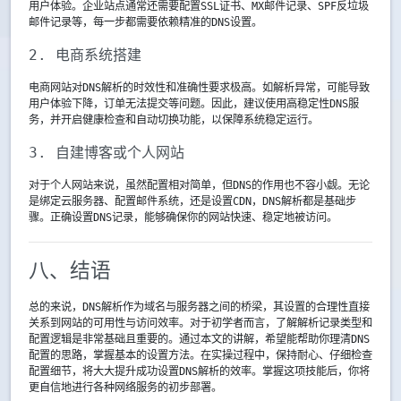
用户体验。企业站点通常还需要配置SSL证书、MX邮件记录、SPF反垃圾
邮件记录等，每一步都需要依赖精准的DNS设置。
2. 电商系统搭建
电商网站对DNS解析的时效性和准确性要求极高。如解析异常，可能导致
用户体验下降，订单无法提交等问题。因此，建议使用高稳定性DNS服
务，并开启健康检查和自动切换功能，以保障系统稳定运行。
3. 自建博客或个人网站
对于个人网站来说，虽然配置相对简单，但DNS的作用也不容小觑。无论
是绑定云服务器、配置邮件系统，还是设置CDN，DNS解析都是基础步
骤。正确设置DNS记录，能够确保你的网站快速、稳定地被访问。
八、结语
总的来说，DNS解析作为域名与服务器之间的桥梁，其设置的合理性直接
关系到网站的可用性与访问效率。对于初学者而言，了解解析记录类型和
配置逻辑是非常基础且重要的。通过本文的讲解，希望能帮助你理清DNS
配置的思路，掌握基本的设置方法。在实操过程中，保持耐心、仔细检查
配置细节，将大大提升成功设置DNS解析的效率。掌握这项技能后，你将
更自信地进行各种网络服务的初步部署。