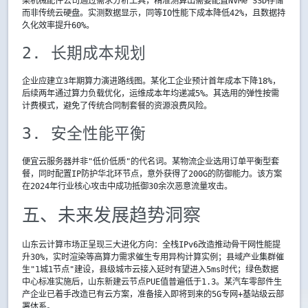
某机械配件公司通过需求分析工具，精准测算出需要配置NVMe SSD存储
而非传统云硬盘。实测数据显示，同等IO性能下成本降低42%，且数据持
久化效率提升60%。
2. 长期成本规划
企业应建立3年期算力演进路线图。某化工企业预计首年成本下降18%，
后续两年通过算力负载优化，运维成本年均递减5%。其选用的弹性按需
计费模式，避免了传统合同制套餐的资源浪费风险。
3. 安全性能平衡
便宜云服务器并非"低价低质"的代名词。某物流企业选用订单平衡型套
餐，同时配置IP防护华北环节点，意外获得了200G的防御能力。该方案
在2024年行业核心攻击中成功抵御30余次恶意流量攻击。
五、未来发展趋势洞察
山东云计算市场正呈现三大进化方向：全栈IPv6改造推动骨干网性能提
升30%，实时渲染等高算力需求催生专用异构计算实例；县域产业集群催
生"1城1节点"建设，县级城市云接入延时有望进入5ms时代；绿色数据
中心标准实施后，山东新建云节点PUE值普遍低于1.3。某汽车零部件生
产企业已着手改造已有云方案，准备接入即将到来的5G专网+基站级云部
署体系。