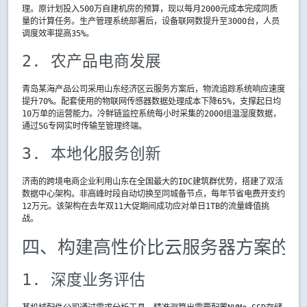
理。原计划投入500万自建机房的预算，现以每月2000元成本完成同质
量的计算任务。生产管理系统部署后，设备联网数提升至3000台，人员
调度效率提高35%。
2. 农产品电商发展
青岛某海产品公司采用山东经济区云服务方案后，物流追踪系统响应速度
提升70%。配套使用的物联网传感器数据处理成本下降65%，支撑起日均
10万单的运营能力。冷鲜链监控系统每小时采集的2000组温湿度数据，
通过5G专网实时传输至管理终端。
3. 本地化服务创新
济南的跨境电商企业利用山东在全国最大的IDC建筑群优势，搭建了双活
数据中心架构。非高峰时段自动切换至同城备节点，每年节省电费开支约
12万元。该架构在去年双11大促期间成功应对单日1TB的流量峰值挑
战。
四、构建高性价比云服务器方案的实
1. 深度业务评估