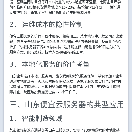
键：基础型网站业务每月20G流量的1核2G配置即可运营，电商企业旺季
前可临时升级3核4G配置降低成本15-20%。某轮胎企业在双十一期间通
过弹性扩容，避免了常年保持高配置产生的资源浪费。
2. 运维成本的隐性控制
便宜云服务器的价值不仅体现在月租费用上。某本地软件开发公司对比发
现，包含安全SSL证书、DDoS防护等增值服务的低端套餐，反而比"永久
折扣"的裸服务器节省40%总成本。选择能提供自动化备份和日志分析的
服务方案，能有效减少技术人员40%的运维工时。
3. 本地化服务的价值考量
山东企业选择本地云服务商，能享受到独特的服务保障。某食品加工企业
通过本地化部署，实现实时保存审批数据，避免了服务器宕机时2小时关
键数据丢失的隐患。本地服务商响应团队能在4小时内完成95%以上的故
障排查，跨区域投诉通常需要3-5个工作日。
三、山东便宜云服务器的典型应用场
1. 智能制造领域
某齿轮箱制造商通过部署山东云服务器，实现了3D建模数据的本地化处