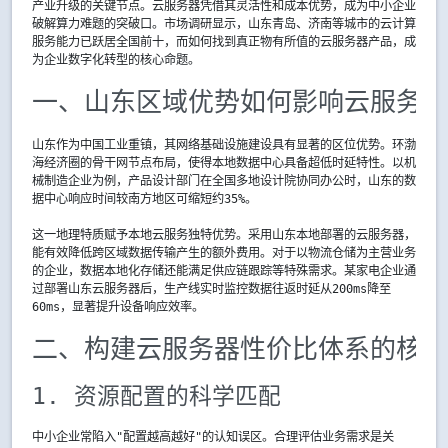
产业升级的关键节点。云服务器凭借其灵活性和成本优势，成为中小企业
破解算力难题的突破口。市场调研显示，山东青岛、济南等城市的云计算
服务能力已跃居全国前十，而如何找到真正物有所值的云服务器产品，成
为企业数字化转型的核心命题。
一、山东区域优势如何影响云服务器
山东作为中国工业重镇，其网络基础设施建设具有显著的区位优势。环渤
海经济圈的骨干网节点布局，使得本地数据中心具备超低时延特性。以机
械制造企业为例，产品设计部门在全国多地设计院协同办公时，山东的数
据中心响应时间较南方地区可缩短约35%。
这一地理特质赋予本地云服务独特优势。采用山东本地部署的云服务器，
能有效降低跨区域数据传输产生的额外费用。对于以物流仓储为主营业务
的企业，数据本地化存储还能满足供应链跟踪等特殊需求。某家电企业通
过部署山东云服务器后，生产线实时监控数据往返时延从200ms降至
60ms，显著提升设备响应效率。
二、构建云服务器性价比体系的核心
1. 资源配置的科学匹配
中小企业常陷入"配置越高越好"的认知误区。合理评估业务需求是关