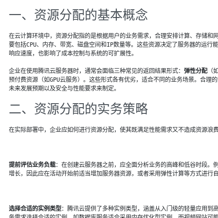
一、资源分配的基本概念
在云计算环境中，资源分配指的是根据用户的业务需求，合理安排计算、存储和
要包括CPU、内存、带宽、磁盘空间和IP数量等。这些资源决定了服务器的运行
响应速度，也影响了成本控制与系统的可扩展性。
企业在使用腾讯云服务器时，通常会面临三种常见的返回结果形式：
弹性分配
（
预付费资源（如GPU云服务）。这些形式各有优劣，适合不同的业务场景。合理
未来发展预期以及安全与性能要求来制定。
二、资源分配的实务策略
在实际部署中，企业应如何进行资源分配，使其既满足性能需求又不造成资源浪
提前评估业务负载
：在创建云服务器之前，应全面分析业务的高峰和低谷时段。
增长，因此应在活动开始前适当增加服务器资源，或者采用弹性计算等方式进行
选择合适的实例类型
：腾讯云提供了多种实例类型，涵盖从入门级的轻量应用到
务需求选择合适的实例，如数据库服务适合采用内存优化型实例，而视频网站可