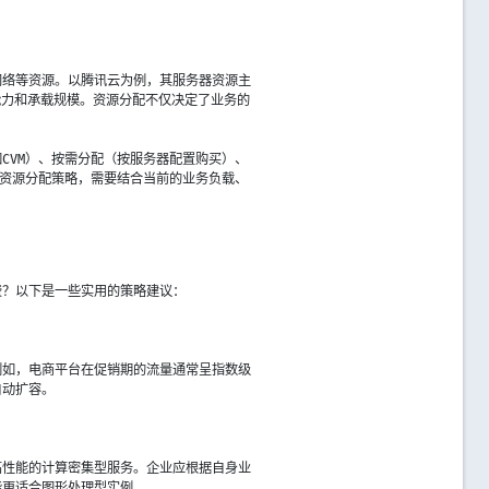
网络等资源。以腾讯云为例，其服务器资源主
能力和承载规模。资源分配不仅决定了业务的
如CVM）、按需分配（按服务器配置购买）、
的资源分配策略，需要结合当前的业务负载、
费？以下是一些实用的策略建议：
例如，电商平台在促销期的流量通常呈指数级
自动扩容。
高性能的计算密集型服务。企业应根据自身业
能更适合图形处理型实例。