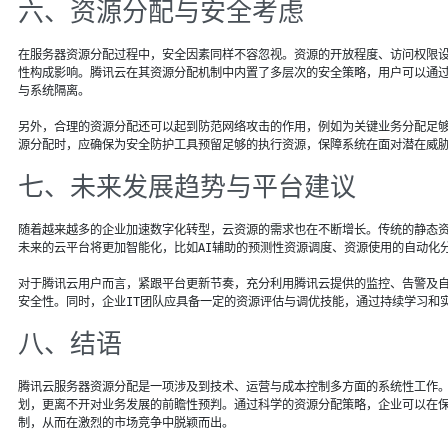
六、资源分配与安全考虑
在服务器资源分配过程中，安全因素同样不容忽视。资源的开放程度、访问权限
性构成影响。腾讯云在其资源分配机制中内置了多层次的安全策略，用户可以通
与系统隔离。
另外，合理的资源分配还可以起到防范网络攻击的作用，例如为关键业务分配足
源分配时，应确保为安全防护工具预留足够的执行资源，保障系统在面对潜在威
七、未来发展趋势与平台建议
随着越来越多的企业加速数字化转型，云资源的需求也在不断增长。传统的静态
未来的云平台将更加智能化，比如AI辅助的预测性资源调度、资源使用的自动化
对于腾讯云用户而言，紧跟平台更新节奏，充分利用腾讯云提供的监控、告警及
安全性。同时，企业IT团队应具备一定的资源评估与调优技能，通过持续学习和
八、结语
腾讯云服务器资源分配是一项涉及到技术、运营与成本控制多方面的系统性工作
划，更离不开对业务发展的前瞻性预判。通过科学的资源分配策略，企业可以在
制，从而在激烈的市场竞争中脱颖而出。