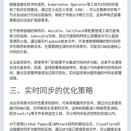
随着容器化技术的成熟，Kubernetes Operator等工具为代码同步提
供了新的实现路径。通过定义自定义资源（CRD），可以在集群中的每个
节点自动执行代码拉取操作。相较于传统SCP拷贝方式，这种声明式部署
更能适应动态扩缩容需求。
在不使用容器的架构中，Ansible、SaltStack等配置管理工具仍是强
有力的选择。以Ansible为例，其无代理架构特性让部署指令可以直接
穿透防火墙。通过编写Playbook剧本文件，开发者能够精确控制代码同
步的顺序和依赖关系。在需要跨区域同步的场景中，可配合CDN加速核心
代码的分发。
企业级项目中，常使用专门的部署平台集成代码同步功能。这类平台通常
支持灰度发布、回滚、蓝绿部署等高级特性，能减少代码更新时的停机时
间。建议在部署界面增加过程可视化，实时监控每台服务器的代码包部署
进度。
三、实时同步的优化策略
当业务场景对实时性要求较高时，可采用增量同步技术。通过对比各服务
器代码MD5值，仅传输发生变更的文件，这种机制能减少网络带宽消耗。
配合inotify等文件系统监控工具，可以将同步延迟控制在秒级以内。
对于使用GitHub Pages或JAMStack结构的静态站点，Cloudflare的
边缘缓存同步功能特别实用。通过API接口管理系统文件，可以确保全球