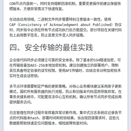
CDN节点内容统一，同时支持熔断回滚机制。重要变更操作前建议保留快
照版本，方便异常情况下快速恢复。
在动态应用领域，二进制文件同步需要特别注意版本一致性。使用
CAP（Consistency of Acknowledgment about Published）协议
时，同步指令必须在所有节点成功执行后方能提交。部分项目在关键代码
包上启用数字签名，防止恶意文件混入同步链路。
四、安全传输的最佳实践
企业级代码同步必须建立可靠的安全体系。除了基本的SSH隧道加密，可
在传输层叠加AES-256本地加密机制。建议创建独立的部署用户，限制
其仅具备特定目录的读写权限。使用API传输时，应结合非对称加密技术
实时生成会话密钥。
多节点环境需要制定严格的更新策略。对核心业务模块建议采用原子更新
模式，围栏所有服务器的执行流程，防止新旧版本代码混用导致异常。在
事务关键系统中，可配置双活中心互检机制，确认所有节点同步完成后再
提供服务访问。
日志管理在同步过程中发挥着异常诊断作用。集中式日志系统应记录各节
点的代码版本hash、部署时间和校验结果。当出现回滚需求时，这些元
数据能帮助快速定位问题版本，缩短故障恢复时间。