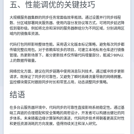
五、性能调优的关键技巧
大规模服务器集群的同步任务常面临效率瓶颈。通过设置并行同步线程
数、分区域部署网关服务器、使用内容分发协议等方式，可将同步延迟降
低到毫秒级。例如将北京和深圳的服务器群组分为不同区域，分别调用区
域内的镜像库资源。
代码打包同样影响整体性能。采用语义化版本标记策略，避免每次同步都
传输完整应用包。对于依赖库较多的项目，可建立本地私有仓库进行镜像
管理。热更新场景下，差分更新技术仅传输代码增量部分，能减少80%以
上的数据传输量。
网络优化方面，建议在同步链路中使用消息队列技术。通过缓冲异步更新
请求，既保证了同步的可靠性，又避免了瞬时高峰流量导致的网络拥塞。
监控模块需实时跟踪同步时长和带宽占用，动态调整同步策略。
结语
在多台云服务器环境中，代码同步的可靠性直接影响系统稳定性。通过基
础工具链的合理搭配和安全策略的周密设计，开发者可以构建出健壮的同
步体系。未来随着边缘计算架构的演进，代码同步技术将朝着更高实时性
和更低资源消耗的方向发展，值得持续关注和深入研究。