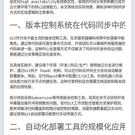
是优化high availability系统稳定性，高效的代码分发机制都已成为
云计算环境下的核心运维能力。本文将结合实际场景，解析多种代码同步
方式的实现逻辑和注意事项。
一、版本控制系统在代码同步中的基
Git作为当今最主流的版本控制工具，在多服务器编码场景中扮演着中枢
角色。通过将代码库托管在集中式仓库，开发团队可以确保所有服务器的
代码来源一致。这种中心化管理方式不仅解决了同步时的身份验证问题，
更能通过分支策略实现灰度发布。
在具体实践中，建议每个环境（开发/测试/生产）使用独立分支进行维
护。通过Git钩子（hook）机制，可以在代码合并到主分支后自动触发
部署脚本。例如，在代码push事件中配置CI/CD工具，利用机器人的自
动化能力执行多节点构建任务。这种方案特别适合需要文档追踪和版本回
滚的应用场景。
部分项目采用Subversion等传统版本控制工具，但其在多节点协同开发
中暴露出操作冲突频繁的问题。现代Git工作流配合智能分支保护规则，
能有效解决代码覆盖和权限分级控制的难题。当服务器数量超过五台时，
建议使用Git自动部署功能替代手动传输方式。
二、自动化部署工具的规模化应用