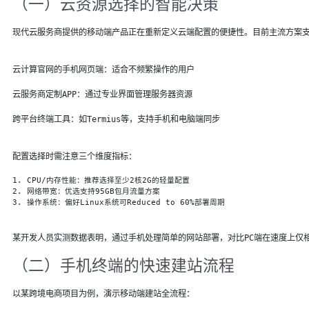
（一）云资源选择的智能决策
现代云服务商提供的移动端产品正在重新定义云端配置的便捷性。目前主流方案
云计算官网的手机网页端：适合不频繁操作的用户
云服务商定制APP：通过专业界面管理服务器资源
跨平台终端工具：如Termius等，支持手机和电脑端同步
配置选择时需注意三个维度指标：
1. CPU/内存性能：推荐选择至少2核2G的轻量配置

2. 网络带宽：优选支持95GB包月流量方案

3. 操作系统：偏好Linux系统可Reduced to 60%部署周期
某开发人员实测数据表明，通过手机处理简单的网站部署，对比PC端在速度上仅相差
（二）手机终端的快速建站流程
以某跨境电商项目为例，演示移动端建站全流程：