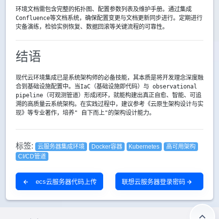
环境文档需包含完整的拓扑图、配置参数列表及维护手册。通过集成
Confluence等文档系统，确保配置变更与文档更新同步进行。定期进行
灾备演练，检验实例恢复、数据回滚等关键流程的可靠性。
结语
现代云环境集成已是系统架构师的必备技能，其本质是将开发理念深度融
合到基础设施配置中。当IaC（基础设施即代码）与 observational
pipeline（可观测管道）形成闭环，就能构建出真正自愈、智能、可追
溯的高质量云系统架构。在实践过程中，建议参考《云原生架构设计与实
现》等专业著作，培养" 自下而上"的架构设计能力。
标签:
云服务器集成环境
Docker容器
Kubernetes
高可用架构
CI/CD管道
ecs云服务器代码上传
联想云服务器登录密码