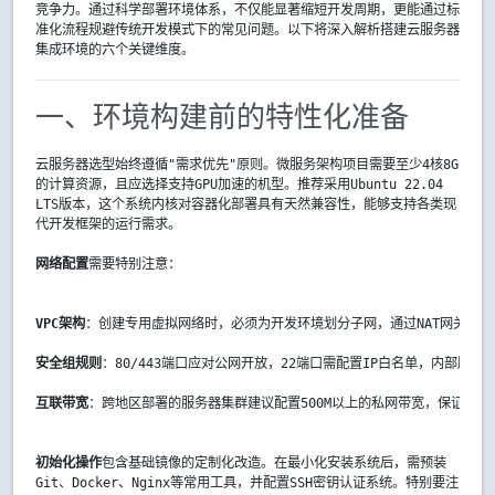
竞争力。通过科学部署环境体系，不仅能显著缩短开发周期，更能通过标
准化流程规避传统开发模式下的常见问题。以下将深入解析搭建云服务器
集成环境的六个关键维度。
一、环境构建前的特性化准备
云服务器选型始终遵循"需求优先"原则。微服务架构项目需要至少4核8G
的计算资源，且应选择支持GPU加速的机型。推荐采用Ubuntu 22.04
LTS版本，这个系统内核对容器化部署具有天然兼容性，能够支持各类现
代开发框架的运行需求。
网络配置
需要特别注意：
VPC架构
：创建专用虚拟网络时，必须为开发环境划分子网，通过NAT网关建
安全组规则
：80/443端口应对公网开放，22端口需配置IP白名单，内部服
互联带宽
：跨地区部署的服务器集群建议配置500M以上的私网带宽，保证微服
初始化操作
包含基础镜像的定制化改造。在最小化安装系统后，需预装
Git、Docker、Nginx等常用工具，并配置SSH密钥认证系统。特别要注