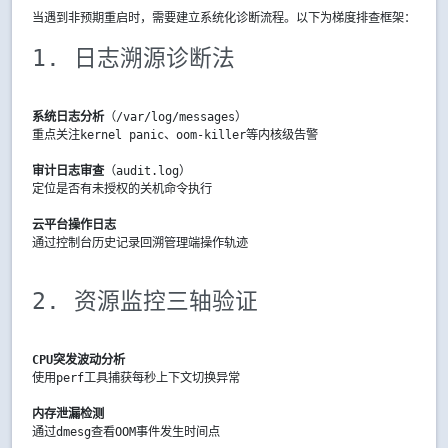
当遇到非预期重启时，需要建立系统化诊断流程。以下为梯度排查框架：
1. 日志溯源诊断法
系统日志分析
（/var/log/messages）

重点关注
kernel panic
、
oom-killer
等内核级告警
审计日志审查
（audit.log）

定位是否有未授权的关机命令执行
云平台操作日志
通过控制台历史记录回溯管理端操作轨迹
2. 资源监控三轴验证
CPU突发波动分析
使用
perf
工具捕获每秒上下文切换异常
内存泄漏检测
通过
dmesg
查看OOM事件发生时间点