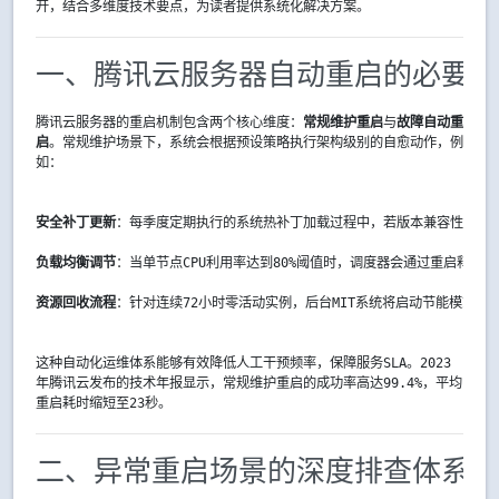
开，结合多维度技术要点，为读者提供系统化解决方案。
一、腾讯云服务器自动重启的必要性
腾讯云服务器的重启机制包含两个核心维度：
常规维护重启
与
故障自动重
启
。常规维护场景下，系统会根据预设策略执行架构级别的自愈动作，例
如：
安全补丁更新
：每季度定期执行的系统热补丁加载过程中，若版本兼容性检测
负载均衡调节
：当单节点CPU利用率达到80%阈值时，调度器会通过重启释放
资源回收流程
：针对连续72小时零活动实例，后台MIT系统将启动节能模式进
这种自动化运维体系能够有效降低人工干预频率，保障服务SLA。2023
年腾讯云发布的技术年报显示，常规维护重启的成功率高达99.4%，平均
重启耗时缩短至23秒。
二、异常重启场景的深度排查体系