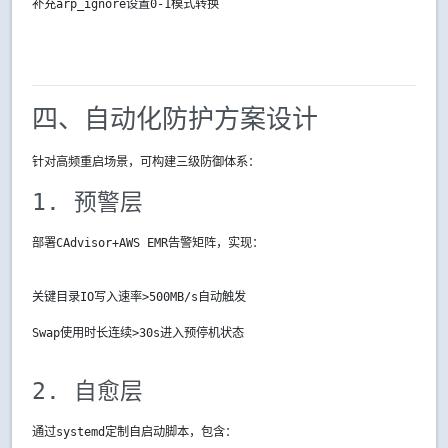
补充
arp_ignore
设置0-1模式转换
四、自动化防护方案设计
针对高频重启场景，可构建三级防御体系：
1. 预警层
部署CAdvisor+AWS EMR告警矩阵，实现：
关键目录IO写入速率>500MB/s自动触发
Swap使用时长连续>30s进入预停机状态
2. 自愈层
通过
systemd
定制自启动脚本，包含：