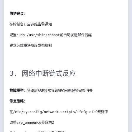
防护建议
：
在控制台开启运维告警通知
配置
sudo /usr/sbin/reboot
前自动发送邮件提醒
建立运维模块灰度发布机制
3. 网络中断链式反应
故障模型
：链路层ARP异常导致VPC网络服务完整消失
修复策略
：
在/etc/sysconfig/network-scripts/ifcfg-eth0规则中
调整
arp_announce
参数为2