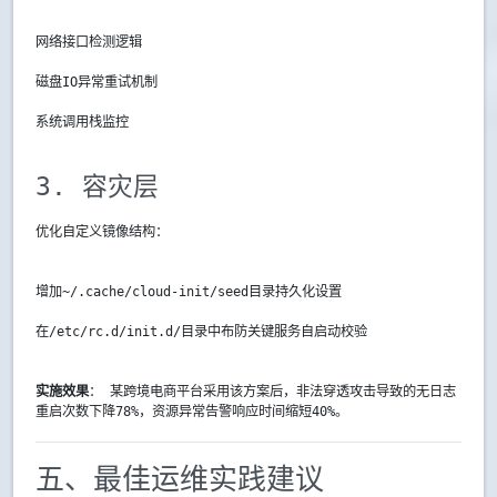
网络接口检测逻辑
磁盘IO异常重试机制
系统调用栈监控
3. 容灾层
优化自定义镜像结构：
增加
~/.cache/cloud-init/seed
目录持久化设置
在/etc/rc.d/init.d/目录中布防关键服务自启动校验
实施效果
： 某跨境电商平台采用该方案后，非法穿透攻击导致的无日志
重启次数下降78%，资源异常告警响应时间缩短40%。
五、最佳运维实践建议