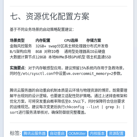
七、资源优化配置方案
基于不同业务场景的启动策略配置建议：
场景类型
内存配置
CPU选择
存储方案
金融风控服务
32GB+ swap分区
高主频处理器
分布式并发卷
B/S架构应用
8GB 对称IO卷
通用型处理器
高IO云硬盘
大数据计算节点
128GB 本地NVMe
多核GPU机型
宿主机直通SSD
实施要点
：对于内存敏感型应用，建议预留15%系统内存用于急救场景，
同时在/etc/sysctl.conf中设置
vm.overcommit_memory=2
参数。
腾讯云服务器的自动重启机制本质是云环境与物理资源的博弈，既需要理
解平台规则的设计逻辑，也要建立适配性防护策略。通过上述排查框架和
优化方案，可将突发重启概率降低至0.5%以下，同时保障符合信创要求
的运维规范。建议每次变更后执行
chkconfig --list | grep 3: |
sort
进行服务清单核对，确保防御层完整覆盖。
标签:
腾讯云服务器
自动重启
OOMKiller
内核版本
资源配置