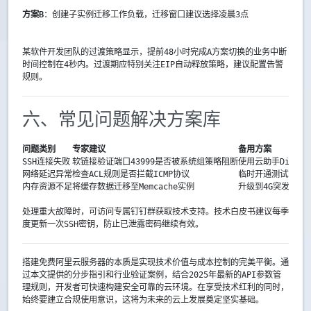
方案B
：创建子实例迁移工作负载，迁移窗口建议选择凌晨3点
某软件开发团队的过渡策略显示，提前48小时完成A方案切换的业务中断
时间控制在4秒内。过渡期应特别关注EIP自动释放策略，建议配置告警
规则。
六、常见问题解决方案库
问题类别
专家建议
备用方案
SSH连接失败
软链接验证端口43999是否被系统组策略阻断
使用云助手Diagno
网络延迟异常
检查ACL规则是否拦截ICMP协议
临时开通测试端口
内存资源不足
将缓存数据迁移至Memcache实例
升级到4G突发实例
处理重大故障时，可访问专属钉钉群获取技术支持。技术白皮书建议每季
度更新一次SSH密钥，防止已泄露密码继续有效。
搭建免费阿里云服务器的本质是实现技术价值与成本控制的完美平衡。通
过本文提供的分步指引和行业验证案例，结合2025年最新的API参数管
理规则，开发者可快速构建安全可靠的云环境。在享受技术红利的同时，
始终要建立合规使用意识，这将为未来的云上发展奠定坚实基础。