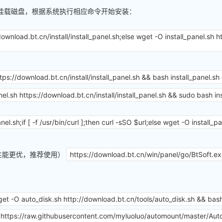
器，挂载磁盘，根据系统执行相应命令开始安装：
//download.bt.cn/install/install_panel.sh;else wget -O install_panel.sh h
ttps://download.bt.cn/install/install_panel.sh && bash install_panel.
nel.sh https://download.bt.cn/install/install_panel.sh && sudo bash 
nel.sh;if [ -f /usr/bin/curl ];then curl -sSO $url;else wget -O install
本，性能更优，推荐使用）
https://download.bt.cn/win/panel/go/BtSoft.e
get -O auto_disk.sh http://download.bt.cn/tools/auto_disk.sh && bas
https://raw.githubusercontent.com/myluoluo/automount/master/Au