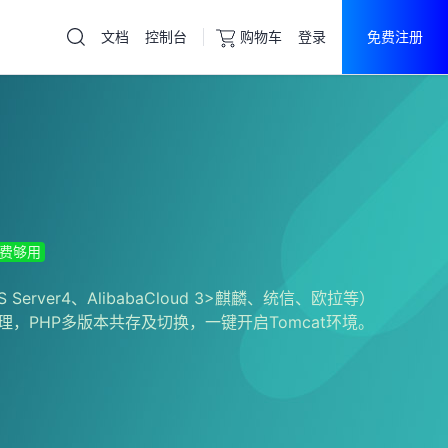
文档
控制台
购物车
登录
免费注册
云服务器
直达热门产品
产品
控制台
大陆
香港
美国
费够用
S Server4、AlibabaCloud 3>麒麟、统信、欧拉等）
理，PHP多版本共存及切换，一键开启Tomcat环境。