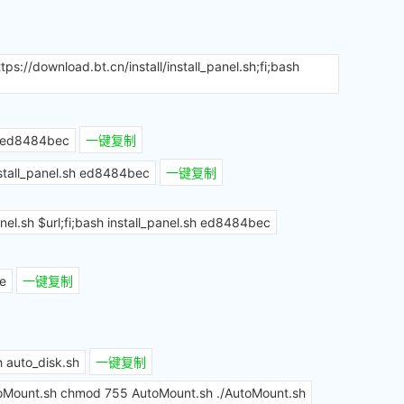
ttps://download.bt.cn/install/install_panel.sh;fi;bash
sh ed8484bec
一键复制
install_panel.sh ed8484bec
一键复制
_panel.sh $url;fi;bash install_panel.sh ed8484bec
xe
一键复制
h auto_disk.sh
一键复制
toMount.sh chmod 755 AutoMount.sh ./AutoMount.sh