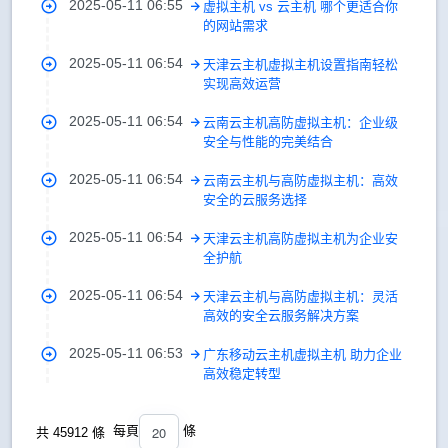
2025-05-11 06:55
虚拟主机 vs 云主机 哪个更适合你
的网站需求
2025-05-11 06:54
天津云主机虚拟主机设置指南轻松
实现高效运营
2025-05-11 06:54
云南云主机高防虚拟主机：企业级
安全与性能的完美结合
2025-05-11 06:54
云南云主机与高防虚拟主机：高效
安全的云服务选择
2025-05-11 06:54
天津云主机高防虚拟主机为企业安
全护航
2025-05-11 06:54
天津云主机与高防虚拟主机：灵活
高效的安全云服务解决方案
2025-05-11 06:53
广东移动云主机虚拟主机 助力企业
高效稳定转型
20
每頁
條
共 45912 條